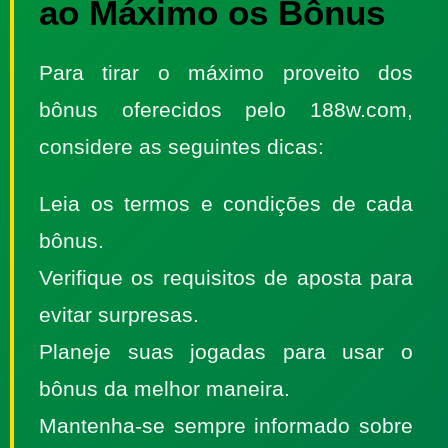
ao Máximo os Bônus
Para tirar o máximo proveito dos
bônus oferecidos pelo 188w.com,
considere as seguintes dicas:
Leia os termos e condições de cada
bônus.
Verifique os requisitos de aposta para
evitar surpresas.
Planeje suas jogadas para usar o
bônus da melhor maneira.
Mantenha-se sempre informado sobre