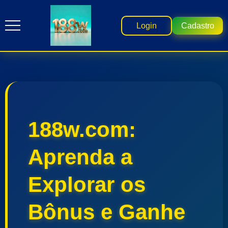
Login
Cadastro
188w.com:
Aprenda a
Explorar os
Bônus e Ganhe