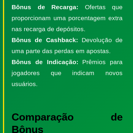
Bônus de Recarga:
Ofertas que
proporcionam uma porcentagem extra
nas recarga de depósitos.
Bônus de Cashback:
Devolução de
uma parte das perdas em apostas.
Bônus de Indicação:
Prêmios para
jogadores que indicam novos
usuários.
Comparação de
Bônus