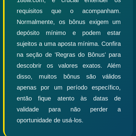
188w.com, é crucial entender os
requisitos que o acompanham.
Normalmente, os bônus exigem um
depósito mínimo e podem estar
sujeitos a uma aposta mínima. Confira
na seção de 'Regras do Bônus' para
descobrir os valores exatos. Além
disso, muitos bônus são válidos
apenas por um período específico,
então fique atento às datas de
validade para não perder a
oportunidade de usá-los.