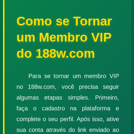
Como se Tornar
um Membro VIP
do 188w.com
Para se tornar um membro VIP
no 188w.com, você precisa seguir
algumas etapas simples. Primeiro,
faça o cadastro na plataforma e
complete o seu perfil. Após isso, ative
sua conta através do link enviado ao