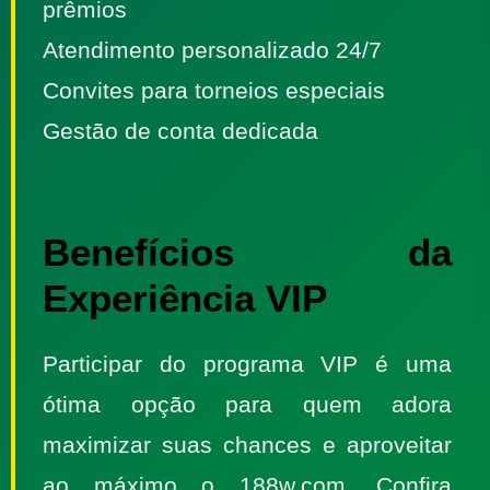
prêmios
Atendimento personalizado 24/7
Convites para torneios especiais
Gestão de conta dedicada
Benefícios da
Experiência VIP
Participar do programa VIP é uma
ótima opção para quem adora
maximizar suas chances e aproveitar
ao máximo o 188w.com. Confira