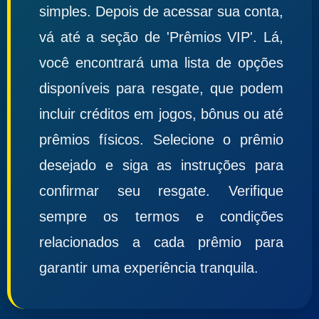
simples. Depois de acessar sua conta,
vá até a seção de 'Prêmios VIP'. Lá,
você encontrará uma lista de opções
disponíveis para resgate, que podem
incluir créditos em jogos, bônus ou até
prêmios físicos. Selecione o prêmio
desejado e siga as instruções para
confirmar seu resgate. Verifique
sempre os termos e condições
relacionados a cada prêmio para
garantir uma experiência tranquila.