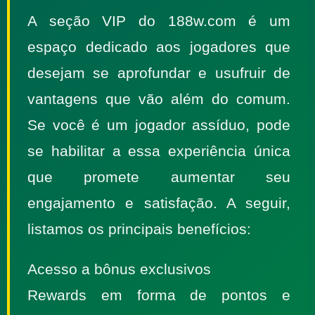
A seção VIP do 188w.com é um
espaço dedicado aos jogadores que
desejam se aprofundar e usufruir de
vantagens que vão além do comum.
Se você é um jogador assíduo, pode
se habilitar a essa experiência única
que promete aumentar seu
engajamento e satisfação. A seguir,
listamos os principais benefícios:
Acesso a bônus exclusivos
Rewards em forma de pontos e