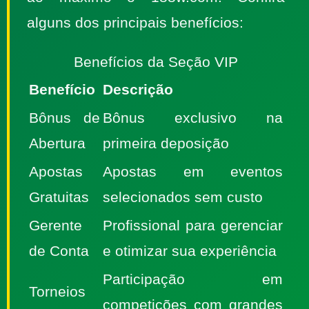
alguns dos principais benefícios:
Benefícios da Seção VIP
Benefício
Descrição
Bônus de
Bônus exclusivo na
Abertura
primeira deposição
Apostas
Apostas em eventos
Gratuitas
selecionados sem custo
Gerente
Profissional para gerenciar
de Conta
e otimizar sua experiência
Participação em
Torneios
competições com grandes