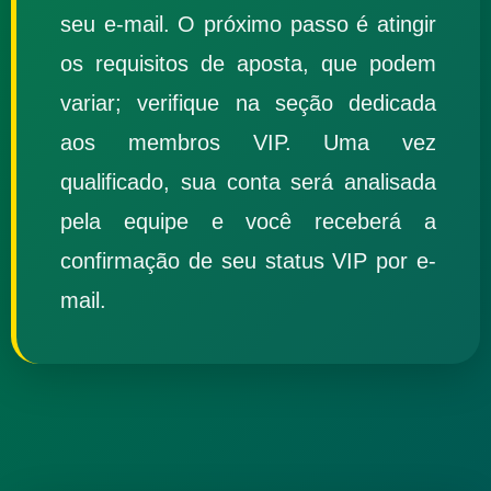
seu e-mail. O próximo passo é atingir
os requisitos de aposta, que podem
variar; verifique na seção dedicada
aos membros VIP. Uma vez
qualificado, sua conta será analisada
pela equipe e você receberá a
confirmação de seu status VIP por e-
mail.