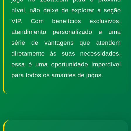
nível, não deixe de explorar a seção
VIP. Com benefícios exclusivos,
atendimento personalizado e uma
série de vantagens que atendem
diretamente às suas necessidades,
essa é uma oportunidade imperdível
para todos os amantes de jogos.