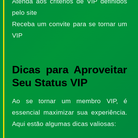
Atenda aos critérios de VIP definidos
pelo site
Receba um convite para se tornar um
VIP
Dicas para Aproveitar
Seu Status VIP
Ao se tornar um membro VIP, é
essencial maximizar sua experiência.
Aqui estão algumas dicas valiosas: